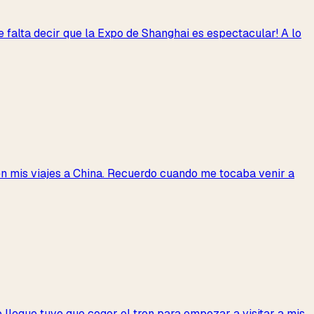
e falta decir que la Expo de Shanghai es espectacular! A lo
n mis viajes a China. Recuerdo cuando me tocaba venir a
 llegue tuve que coger el tren para empezar a visitar a mis