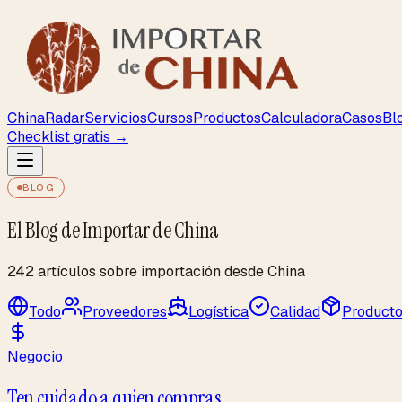
ChinaRadar
Servicios
Cursos
Productos
Calculadora
Casos
Bl
Checklist gratis →
BLOG
El Blog de Importar de China
242 artículos sobre importación desde China
Todo
Proveedores
Logística
Calidad
Product
Negocio
Ten cuidado a quien compras.