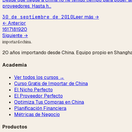
proveedores. Hasta h...
30 de septiembre de 2010
Leer más →
← Anterior
16
17
18
19
20
Siguiente →
importardechina
.
20 años importando desde China. Equipo propio en Shangha
Academia
Ver todos los cursos →
Curso Gratis de Importar de China
El Nicho Perfecto
El Proveedor Perfecto
Optimiza Tus Compras en China
Planificación Financiera
Métricas de Negocio
Productos