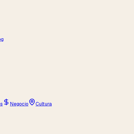
og
os
Negocio
Cultura