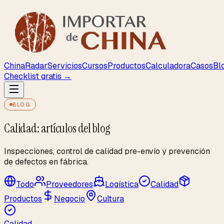
ChinaRadar
Servicios
Cursos
Productos
Calculadora
Casos
Bl
Checklist gratis →
BLOG
Calidad: artículos del blog
Inspecciones, control de calidad pre-envío y prevención
de defectos en fábrica.
Todo
Proveedores
Logística
Calidad
Productos
Negocio
Cultura
Calidad