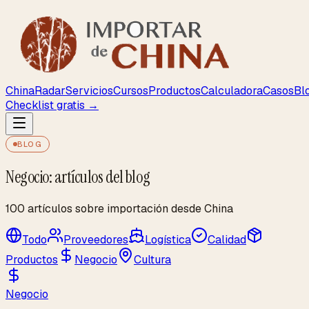
ChinaRadar
Servicios
Cursos
Productos
Calculadora
Casos
Bl
Checklist gratis →
BLOG
Negocio: artículos del blog
100 artículos sobre importación desde China
Todo
Proveedores
Logística
Calidad
Productos
Negocio
Cultura
Negocio