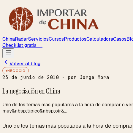
ChinaRadar
Servicios
Cursos
Productos
Calculadora
Casos
Bl
Checklist gratis →
Volver al blog
NEGOCIO
23 de junio de 2010
· por Jorge Mora
La negociación en China
Uno de los temas más populares a la hora de comprar o vend
muy&nbsp;típico&nbsp;oír&...
Uno de los temas más populares a la hora de comprar 