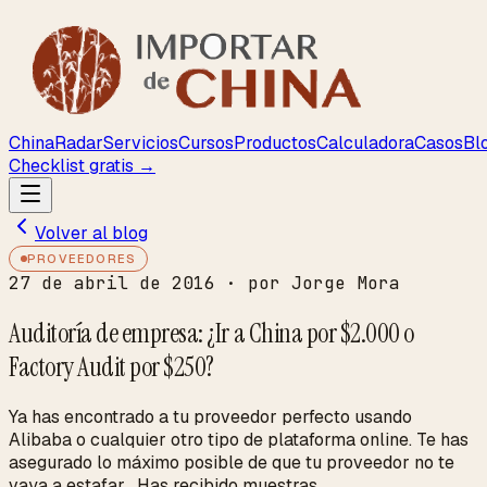
ChinaRadar
Servicios
Cursos
Productos
Calculadora
Casos
Bl
Checklist gratis →
Volver al blog
PROVEEDORES
27 de abril de 2016
· por Jorge Mora
Auditoría de empresa: ¿Ir a China por $2.000 o
Factory Audit por $250?
Ya has encontrado a tu proveedor perfecto usando
Alibaba o cualquier otro tipo de plataforma online. Te has
asegurado lo máximo posible de que tu proveedor no te
vaya a estafar . Has recibido muestras...