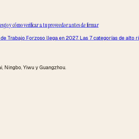
go y cómo verificar a tu proveedor antes de firmar
 Trabajo Forzoso llega en 2027. Las 7 categorías de alto rie
i, Ningbo, Yiwu y Guangzhou.