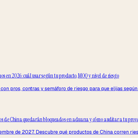
s en 2026: cuál usar según tu producto, MOQ y nivel de riesgo
con pros, contras y semáforo de riesgo para que elijas segú
tos de China quedarán bloqueados en aduana y cómo auditar a tu pro
mbre de 2027. Descubre qué productos de China corren ries