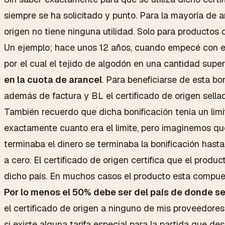
siempre se ha solicitado y punto. Para la mayoría de a
origen no tiene ninguna utilidad. Solo para productos c
Un ejemplo; hace unos 12 años, cuando empecé con est
por el cual el tejido de algodón en una cantidad supe
en la cuota de arancel
. Para beneficiarse de esta bo
además de factura y BL el certificado de origen sell
También recuerdo que dicha bonificación tenia un lim
exactamente cuanto era el limite, pero imaginemos q
terminaba el dinero se terminaba la bonificación hast
a cero. El certificado de origen certifica que el prod
dicho país. En muchos casos el producto esta compues
Por lo menos el 50% debe ser del país de donde se
el certificado de origen a ninguno de mis proveedores. 
si existe alguna tarifa especial para la partida que d