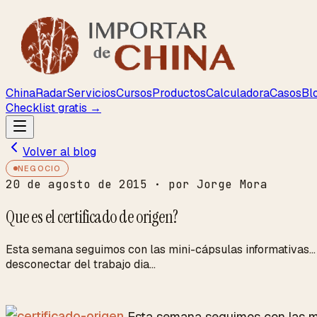
ChinaRadar
Servicios
Cursos
Productos
Calculadora
Casos
Bl
Checklist gratis →
Volver al blog
NEGOCIO
20 de agosto de 2015
· por Jorge Mora
Que es el certificado de origen?
Esta semana seguimos con las mini-cápsulas informativas... 
desconectar del trabajo dia...
Esta semana seguimos con las min