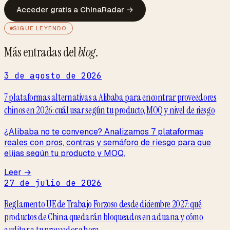
Acceder gratis a ChinaRadar
→
SIGUE LEYENDO
Más entradas del
blog
.
3 de agosto de 2026
7 plataformas alternativas a Alibaba para encontrar proveedores
chinos en 2026: cuál usar según tu producto, MOQ y nivel de riesgo
¿Alibaba no te convence? Analizamos 7 plataformas
reales con pros, contras y semáforo de riesgo para que
elijas según tu producto y MOQ.
Leer →
27 de julio de 2026
Reglamento UE de Trabajo Forzoso desde diciembre 2027: qué
productos de China quedarán bloqueados en aduana y cómo
auditar a tu proveedor ahora