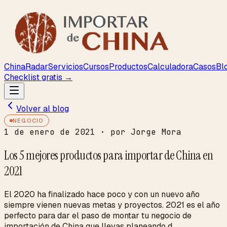
ChinaRadar
Servicios
Cursos
Productos
Calculadora
Casos
Bl
Checklist gratis →
Volver al blog
NEGOCIO
1 de enero de 2021
· por Jorge Mora
Los 5 mejores productos para importar de China en
2021
El 2020 ha finalizado hace poco y con un nuevo año
siempre vienen nuevas metas y proyectos. 2021 es el año
perfecto para dar el paso de montar tu negocio de
importación de China que llevas planeando d...