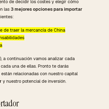
ento de decidir los costes y elegir cómo
on las
3 mejores opciones para importar
ientes:
e de traer la mercancía de China
nsabilidades
ta
), a continuación vamos analizar cada
e cada una de ellas. Pronto te darás
a están relacionadas con nuestro capital
r
y nuestro potencial de inversión.
rtador