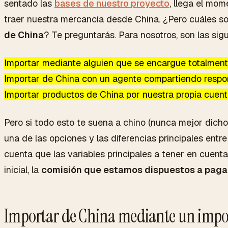
sentado las
bases de nuestro proyecto
, llega el mom
traer nuestra mercancía desde China. ¿Pero cuáles s
de China
? Te preguntarás. Para nosotros, son las sigu
Importar mediante alguien que se encargue totalment
Importar de China con un agente compartiendo respo
Importar productos de China por nuestra propia cuen
Pero si todo esto te suena a chino (nunca mejor dicho
una de las opciones y las diferencias principales entr
cuenta que las variables principales a tener en cuent
inicial, la
comisión que estamos dispuestos a paga
Importar de China mediante un impo