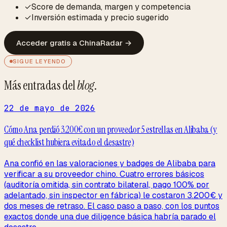
✓
Score de demanda, margen y competencia
✓
Inversión estimada y precio sugerido
Acceder gratis a ChinaRadar
→
SIGUE LEYENDO
Más entradas del
blog
.
22 de mayo de 2026
Cómo Ana perdió 3.200€ con un proveedor 5 estrellas en Alibaba (y
qué checklist hubiera evitado el desastre)
Ana confió en las valoraciones y badges de Alibaba para
verificar a su proveedor chino. Cuatro errores básicos
(auditoría omitida, sin contrato bilateral, pago 100% por
adelantado, sin inspector en fábrica) le costaron 3.200€ y
dos meses de retraso. El caso paso a paso, con los puntos
exactos donde una due diligence básica habría parado el