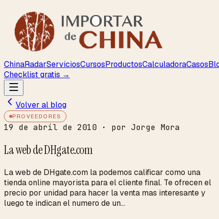
ChinaRadar
Servicios
Cursos
Productos
Calculadora
Casos
Bl
Checklist gratis →
Volver al blog
PROVEEDORES
19 de abril de 2010
· por Jorge Mora
La web de DHgate.com
La web de DHgate.com la podemos calificar como una
tienda online mayorista para el cliente final. Te ofrecen el
precio por unidad para hacer la venta mas interesante y
luego te indican el numero de un...