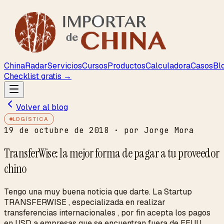
ChinaRadar
Servicios
Cursos
Productos
Calculadora
Casos
Bl
Checklist gratis →
Volver al blog
LOGÍSTICA
19 de octubre de 2018
· por Jorge Mora
TransferWise: la mejor forma de pagar a tu proveedor
chino
Tengo una muy buena noticia que darte. La Startup
TRANSFERWISE , especializada en realizar
transferencias internacionales , por fin acepta los pagos
en USD a empresas que se encuentran fuera de EEUU. ...