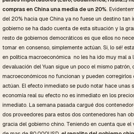
compras en China una media de un 20%
. Evidente
del 20% hacia que China ya no fuese un destino tan in
gobierno se ha dado cuenta de esta situación y la gra
resto de gobiernos democráticos es que ellos no nece
tomar en consenso, simplemente actúan. Si, lo sé! esta
en política macroeconómica no les ha ido muy mal a lo
devaluación del Yuan sigue un poco el mismo patrón,
macroeconómicos no funcionan y pueden corregirlos
actúan. El efecto inmediato se pudo notar hace unas s
economía real su efecto no es inmediato en los precio
inmediato. La semana pasada cargué dos contenedores
dos proveedores para estos dos contenedores han ob
gracia del gobierno chino. Teniendo en cuenta que el
de mas de 80.000USD,
el regalito del gobierno ch