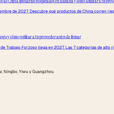
tos de China quedarán bloqueados en aduana y cómo auditar a tu pro
mbre de 2027. Descubre qué productos de China corren ries
go y cómo verificar a tu proveedor antes de firmar
 Trabajo Forzoso llega en 2027. Las 7 categorías de alto rie
i, Ningbo, Yiwu y Guangzhou.