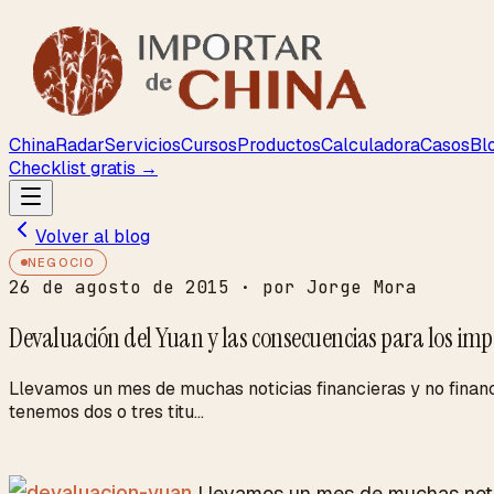
ChinaRadar
Servicios
Cursos
Productos
Calculadora
Casos
Bl
Checklist gratis →
Volver al blog
NEGOCIO
26 de agosto de 2015
· por Jorge Mora
Devaluación del Yuan y las consecuencias para los imp
Llevamos un mes de muchas noticias financieras y no financ
tenemos dos o tres titu...
Llevamos un mes de muchas not