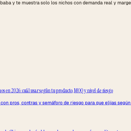
aba y te muestra solo los nichos con demanda real y margen
s en 2026: cuál usar según tu producto, MOQ y nivel de riesgo
con pros, contras y semáforo de riesgo para que elijas segú