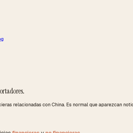
og
ortadores.
ieras relacionadas con China. Es normal que aparezcan notici
icias
financieras
y
no financieras