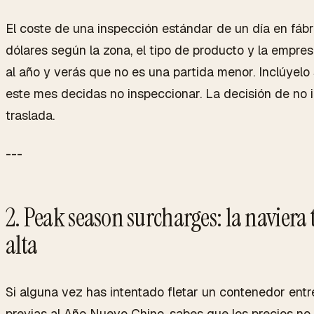
El coste de una inspección estándar de un día en fáb
dólares según la zona, el tipo de producto y la empres
al año y verás que no es una partida menor. Inclúyelo
este mes decidas no inspeccionar. La decisión de no in
traslada.
---
2. Peak season surcharges: la navier
alta
Si alguna vez has intentado fletar un contenedor entr
previas al Año Nuevo Chino, sabes que los precios no