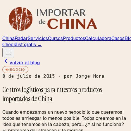
ChinaRadar
Servicios
Cursos
Productos
Calculadora
Casos
Bl
Checklist gratis →
Volver al blog
NEGOCIO
8 de julio de 2015
· por Jorge Mora
Centros logísticos para nuestros productos
importados de China
Cuando empezamos un nuevo negocio lo que queremos
todos es arriesgar lo menos posible. Todos creemos en la
idea que tenemos en la cabeza, pero... ¿Y si no funciona?
El problema del almacén y la mercan...