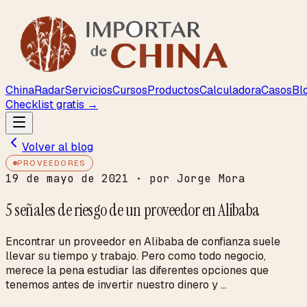
ChinaRadar
Servicios
Cursos
Productos
Calculadora
Casos
Bl
Checklist gratis →
Volver al blog
PROVEEDORES
19 de mayo de 2021
· por Jorge Mora
5 señales de riesgo de un proveedor en Alibaba
Encontrar un proveedor en Alibaba de confianza suele
llevar su tiempo y trabajo. Pero como todo negocio,
merece la pena estudiar las diferentes opciones que
tenemos antes de invertir nuestro dinero y ...