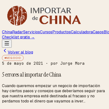
ChinaRadar
Servicios
Cursos
Productos
Calculadora
Casos
Bl
Checklist gratis →
Volver al blog
NEGOCIO
5 de mayo de 2021
· por Jorge Mora
5 errores al importar de China
Cuando queremos empezar un negocio de importación
hay ciertos pasos y consejos que deberíamos seguir para
que nuestra empresa esté destinada al fracaso y no
perdamos todo el dinero que vayamos a inver...